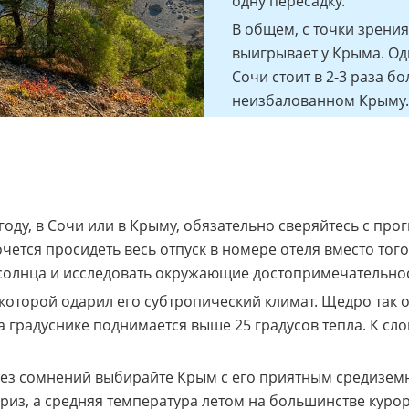
одну пересадку.
В общем, с точки зрени
выигрывает у Крыма. Одна
Сочи стоит в 2-3 раза б
неизбалованном Крыму.
году, в Сочи или в Крыму, обязательно сверяйтесь с про
очется просидеть весь отпуск в номере отеля вместо тог
 солнца и исследовать окружающие достопримечательно
оторой одарил его субтропический климат. Щедро так о
а градуснике поднимается выше 25 градусов тепла. К сло
 без сомнений выбирайте Крым с его приятным средизе
из, а средняя температура летом на большинстве курор