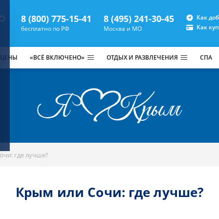
8 (800) 775-15-41
8 (495) 241-30-45
Как до
Как ку
бесплатно по РФ
Москва и МО
 ЦЕНЫ
«ВСЁ ВКЛЮЧЕНО»
ОТДЫХ И РАЗВЛЕЧЕНИЯ
СПА
очи: где лучше?
Крым или Сочи: где лучше?