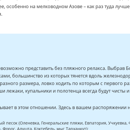
ее, особенно на мелководном Азове – как раз туда лучше
.
невозможно представить без пляжного релакса. Выбрав Б
жами, большинство из которых тянется вдоль железнодо
зного размера, ловко ходить по которым с первого раза
ши лежаки, купальники и полотенца всегда будут чисты 
ывает в этом отношении. Здесь в вашем распоряжении 
 песок (Оленевка, Генеральские пляжи, Евпатория, Учкуевка, 
 Форос, Алушта, Коктебель, мыс Тарханкут);