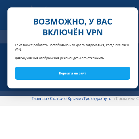
ВОЗМОЖНО, У ВАС
ВКЛЮЧЁН VPN
ОТЕЛИ
СПЕЦПРЕДЛОЖЕНИЯ
АКЦИИ
НОМЕРА И
Сайт может работать нестабильно или долго загружаться, когда включён
VPN.
Для улучшения отображения рекомендуем его отключить.
Перейти на сайт
Главная
Статьи о Крыме
Где отдохнуть
Крым или С