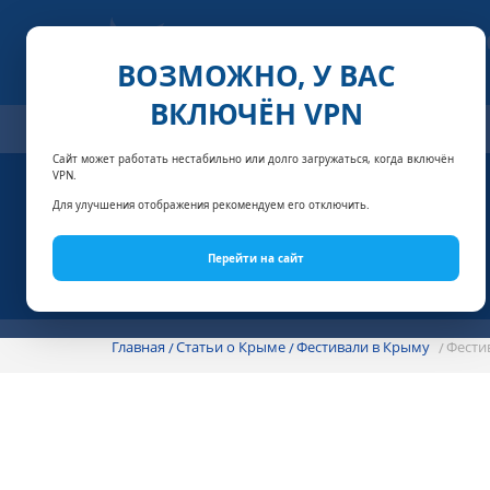
ВОЗМОЖНО, У ВАС
ВКЛЮЧЁН VPN
ОТЕЛИ
СПЕЦПРЕДЛОЖЕНИЯ
АКЦИИ
НОМЕРА И
Сайт может работать нестабильно или долго загружаться, когда включён
VPN.
Для улучшения отображения рекомендуем его отключить.
Перейти на сайт
Главная
Статьи о Крыме
Фестивали в Крыму
Фести