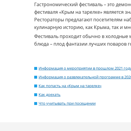
Гастрономический фестиваль – это демо
фестиваля «Крым на тарелке» является з
Рестораторы предлагают посетителям на
кулинарную историю, как Крыма, так и мн
Фестиваль проходит обычно в холодные м
блюда – плод фантазии лучших поваров г
Информация о мероприятии в прошлом 2021 год
Информация о развлекательной программе в 202
Как попасть на «Крым на тарелке»
Как доехать
Что учитывать при посещении