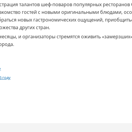
нстрация талантов шеф-поваров популярных ресторанов 
накомство гостей с новыми оригинальными блюдами, ос
браться новых гастрономических ощущений, приобщиться
ожества других стран.
есяцы, и организаторы стремятся оживить «замерзших»
орода.
у
6 году