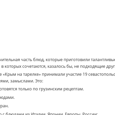
ачительная часть блюд, которые приготовили талантливы
в которых сочетаются, казалось бы, не подходящие друг
е «Крым на тарелке» принимали участие 19 севастополь
ями, замыслами. Это:
готовятся только по грузинским рецептам.
людами.
тран.
 с блюдами из Италии, Японии, Европы, России;