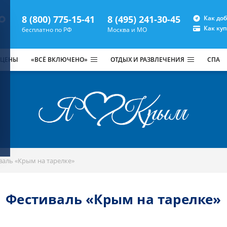
8 (800) 775-15-41
8 (495) 241-30-45
Как до
Как ку
бесплатно по РФ
Москва и МО
 ЦЕНЫ
«ВСЁ ВКЛЮЧЕНО»
ОТДЫХ И РАЗВЛЕЧЕНИЯ
СПА
валь «Крым на тарелке»
Фестиваль «Крым на тарелке»