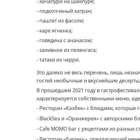
- хачапури на шампуре;
- подкопченый катран;
- паштет из фасоли;
- каре ягненка;
- говядина с ананасом;
- заливное из пеленгаса;
- татаки из черри.
Это далеко не весь перечень, лишь незн
гостей необычные и вкуснейшие десерты, 
В прошедшем 2021 году в гастрофестивал
характеризуется собственными меню, иде
- Ресторан «Казбек» с блюдами, которые 
- BlackSea и «Оранжерея» с авторскими б
- Cafe MOMO bar с рецептами из разных с
- Ресторан «Баринъ», предлагающий меню