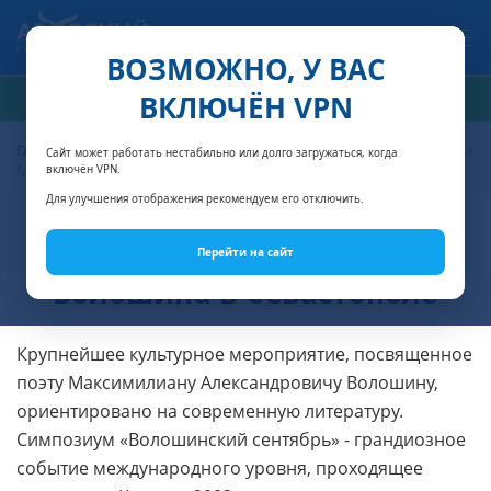
Связаться с нами
ВОЗМОЖНО, У ВАС
ВКЛЮЧЁН VPN
РАСЧЁТ СТОИМОСТИ
Главная
Статьи о Крыме
Фестивали в Крыму
Фестиваль имени
Сайт может работать нестабильно или долго загружаться, когда
М. А. Волошина в Севастополе
включён VPN.
Для улучшения отображения рекомендуем его отключить.
Фестиваль имени М. А.
Перейти на сайт
Волошина в Севастополе
Крупнейшее культурное мероприятие, посвященное
поэту Максимилиану Александровичу Волошину,
ориентировано на современную литературу.
Симпозиум «Волошинский сентябрь» - грандиозное
событие международного уровня, проходящее