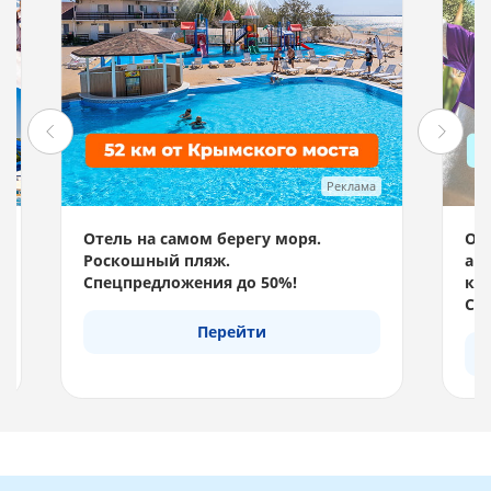
Реклама
Отель на самом берегу моря.
Отд
Роскошный пляж.
акв
Спецпредложения до 50%!
км 
Спе
Перейти