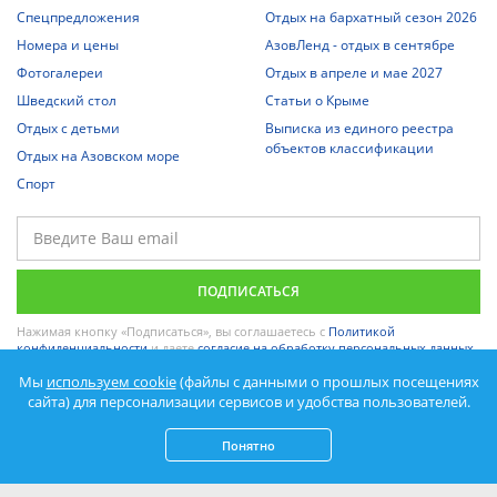
Спецпредложения
Отдых на бархатный сезон 2026
Номера и цены
АзовЛенд - отдых в сентябре
Фотогалереи
Отдых в апреле и мае 2027
Шведский стол
Статьи о Крыме
Отдых с детьми
Выписка из единого реестра
объектов классификации
Отдых на Азовском море
Спорт
Нажимая кнопку «Подписаться», вы соглашаетесь с
Политикой
конфиденциальности
и даете
согласие на обработку персональных данных
.
Мы
используем cookie
(файлы с данными о прошлых посещениях
сайта) для персонализации сервисов и удобства пользователей.
Понятно