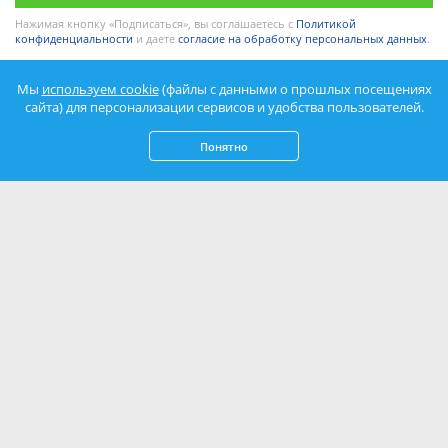
Нажимая кнопку «Подписаться», вы соглашаетесь с
Политикой
конфиденциальности
и даете
согласие на обработку персональных данных
.
Мы
используем cookie
(файлы с данными о прошлых посещениях
сайта) для персонализации сервисов и удобства пользователей.
Понятно
© 2003-2026 Azovsky. Все права защищены.
Копирование и использование текста и графики сайта запрещено.
Информация на сайте не является публичной офертой.
Политика
обработки персональных данных
.
Согласие на обработку
персональных данных
.