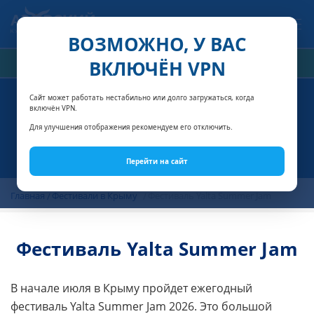
Связаться с нами
ВОЗМОЖНО, У ВАС
ВКЛЮЧЁН VPN
РАСЧЁТ СТОИМОСТИ
Сайт может работать нестабильно или долго загружаться, когда
включён VPN.
Для улучшения отображения рекомендуем его отключить.
Перейти на сайт
Главная
Фестивали в Крыму
Фестиваль Yalta Summer Jam
Фестиваль Yalta Summer Jam
В начале июля в Крыму пройдет ежегодный
фестиваль Yalta Summer Jam 2026. Это большой