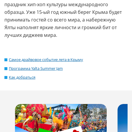
праздник хип-хоп культуры международного
образца. Уже 15-ый год южный берег Крыма будет
принимать гостей со всего мира, а набережную
Ялты наполнят яркие личности и громкий бит от
лучших диджеев мира.
Самое драйвовое событие лета в Крыму
Программа Yalta Summer Jam
Как добраться
От