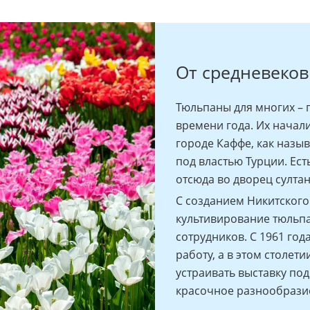
От средневеков
Тюльпаны для многих – 
времени года. Их начали
городе Каффе, как назы
под властью Турции. Ест
отсюда во дворец султан
С созданием Никитского
культивирование тюльпа
сотрудников. С 1961 го
работу, а в этом столет
устраивать выставку по
красочное разнообразие