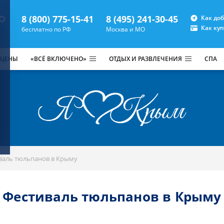
8 (800) 775-15-41
8 (495) 241-30-45
Как до
Как ку
бесплатно по РФ
Москва и МО
 ЦЕНЫ
«ВСЁ ВКЛЮЧЕНО»
ОТДЫХ И РАЗВЛЕЧЕНИЯ
СПА
валь тюльпанов в Крыму
Фестиваль тюльпанов в Крыму