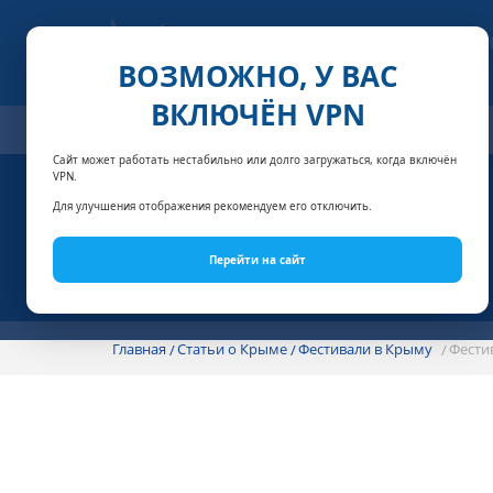
ВОЗМОЖНО, У ВАС
ВКЛЮЧЁН VPN
ОТЕЛИ
СПЕЦПРЕДЛОЖЕНИЯ
АКЦИИ
НОМЕРА И
Сайт может работать нестабильно или долго загружаться, когда включён
VPN.
Для улучшения отображения рекомендуем его отключить.
Перейти на сайт
Главная
Статьи о Крыме
Фестивали в Крыму
Фести