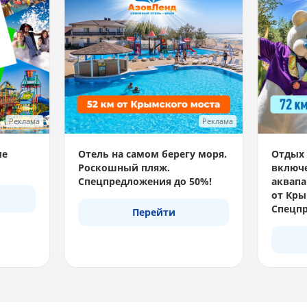
Реклама
Реклама
ые
Отель на самом берегу моря.
Отдых 
Роскошный пляж.
включе
Спецпредложения до 50%!
аквапа
от Кры
Спецпр
Перейти