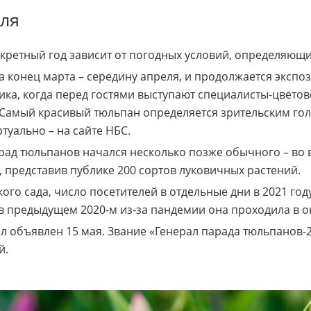
аля
кретный год зависит от погодных условий, определяющ
на конец марта – середину апреля, и продолжается экс
ика, когда перед гостями выступают специалисты-цветовод
 Самый красивый тюльпан определяется зрительским го
туально – на сайте НБС.
рад тюльпанов начался несколько позже обычного – во 
в, представив публике 200 сортов луковичных растений.
ого сада, число посетителей в отдельные дни в 2021 год
 в предыдущем 2020-м из-за пандемии она проходила в 
 объявлен 15 мая. Звание «Генерал парада тюльпанов-2
й.