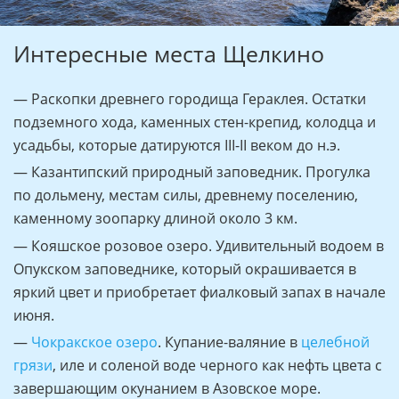
Интересные места Щелкино
— Раскопки древнего городища Гераклея. Остатки
подземного хода, каменных стен-крепид, колодца и
усадьбы, которые датируются III-II веком до н.э.
— Казантипский природный заповедник. Прогулка
по дольмену, местам силы, древнему поселению,
каменному зоопарку длиной около 3 км.
— Кояшское розовое озеро. Удивительный водоем в
Опукском заповеднике, который окрашивается в
яркий цвет и приобретает фиалковый запах в начале
июня.
—
Чокракское озеро
. Купание-валяние в
целебной
грязи
, иле и соленой воде черного как нефть цвета с
завершающим окунанием в Азовское море.