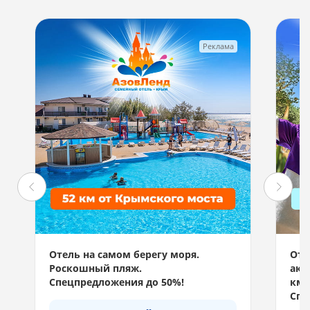
Реклама
Отель на самом берегу моря.
Отд
Роскошный пляж.
акв
Спецпредложения до 50%!
км 
Спе