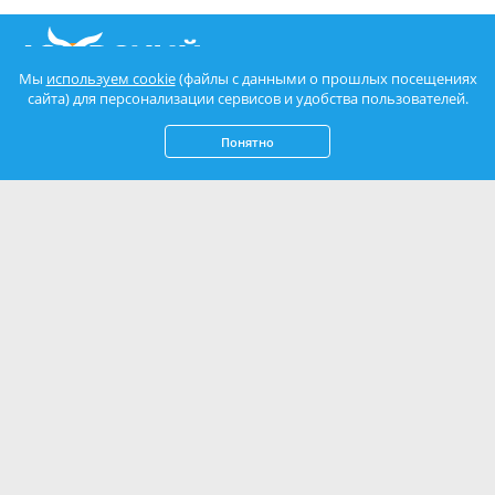
Мы
используем cookie
(файлы с данными о прошлых посещениях
сайта) для персонализации сервисов и удобства пользователей.
Понятно
8 (800) 775-15-41
8 (495) 241-30-45
бесплатно по РФ
Москва и МО
Не нашли то, что искали? Оставьте заявку, и мы вам
перезвоним!