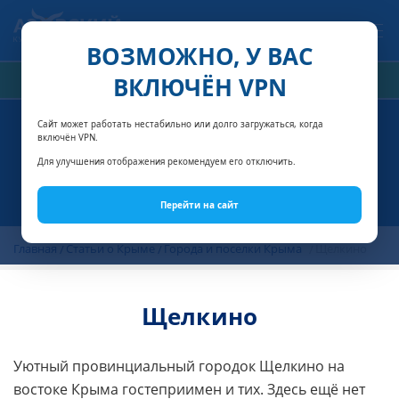
Связаться с нами
ВОЗМОЖНО, У ВАС
ВКЛЮЧЁН VPN
РАСЧЁТ СТОИМОСТИ
Сайт может работать нестабильно или долго загружаться, когда
включён VPN.
Для улучшения отображения рекомендуем его отключить.
Перейти на сайт
Главная
Статьи о Крыме
Города и поселки Крыма
Щелкино
Щелкино
Уютный провинциальный городок Щелкино на
востоке Крыма гостеприимен и тих. Здесь ещё нет