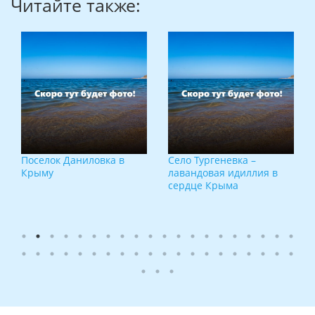
Читайте также:
Поселок Даниловка в
Село Тургеневка –
Крыму
лавандовая идиллия в
сердце Крыма