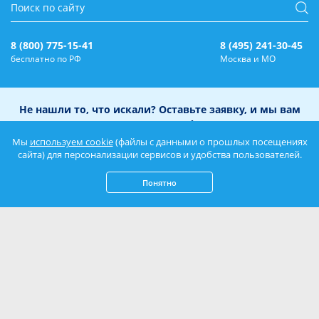
8 (800) 775-15-41
8 (495) 241-30-45
бесплатно по РФ
Москва и МО
Не нашли то, что искали? Оставьте заявку, и мы вам
перезвоним!
Мы
используем cookie
(файлы с данными о прошлых посещениях
сайта) для персонализации сервисов и удобства пользователей.
Понятно
Нажимая кнопку «Отправить», вы соглашаетесь с
Политикой
конфиденциальности
и даете
согласие на обработку персональных данных
.
Оплата брони
Написать нам: mail@azovsky.ru