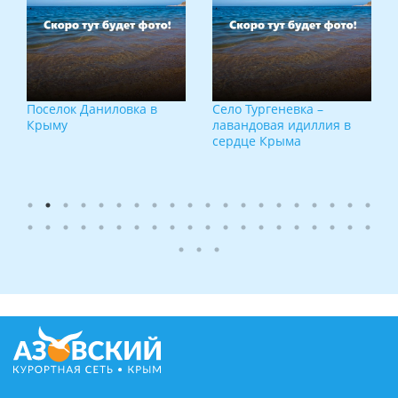
Село Тургеневка –
Село Орлиное в Крыму:
лавандовая идиллия в
бриллиант в лазурной
сердце Крыма
оправе Байдарской
долины