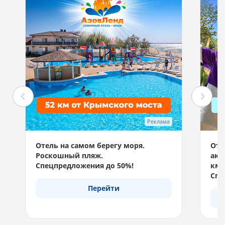
Реклама
Отель на самом берегу моря.
Отд
Роскошный пляж.
акв
Спецпредложения до 50%!
км 
Спе
Перейти