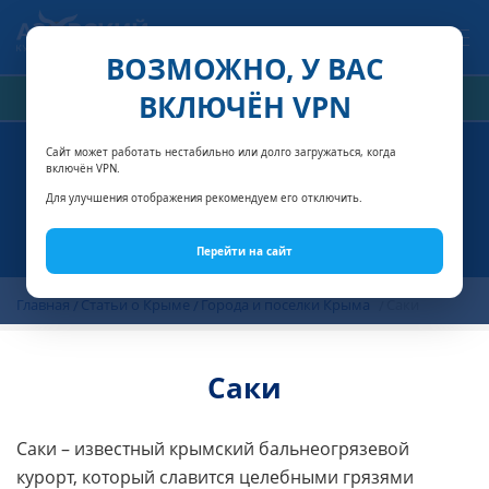
Связаться с нами
ВОЗМОЖНО, У ВАС
ВКЛЮЧЁН VPN
РАСЧЁТ СТОИМОСТИ
Сайт может работать нестабильно или долго загружаться, когда
включён VPN.
Для улучшения отображения рекомендуем его отключить.
Перейти на сайт
Главная
Статьи о Крыме
Города и поселки Крыма
Саки
Саки
Саки – известный крымский бальнеогрязевой
курорт, который славится целебными грязями