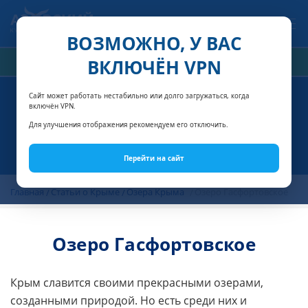
Связаться с нами
ВОЗМОЖНО, У ВАС
ВКЛЮЧЁН VPN
РАСЧЁТ СТОИМОСТИ
Сайт может работать нестабильно или долго загружаться, когда
включён VPN.
Для улучшения отображения рекомендуем его отключить.
Перейти на сайт
Главная
Статьи о Крыме
Озера Крыма
Озеро Гасфортовское
Озеро Гасфортовское
Крым славится своими прекрасными озерами,
созданными природой. Но есть среди них и