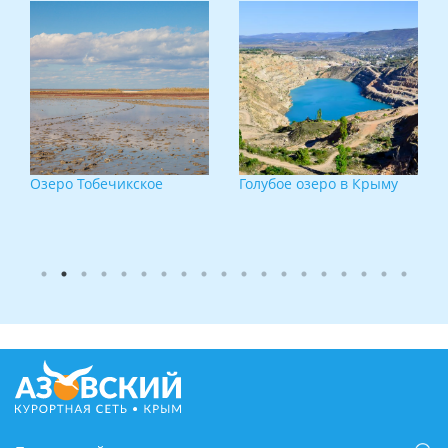
Озеро Тобечикское
Голубое озеро в Крыму