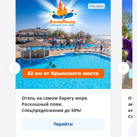
Реклама
Отель на самом берегу моря.
Отд
Роскошный пляж.
акв
Спецпредложения до 50%!
км 
Спе
Перейти