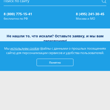
8 (800) 775-15-41
8 (495) 241-30-45
бесплатно по РФ
Москва и МО
Не нашли то, что искали? Оставьте заявку, и мы вам
перезвоним!
Мы
используем cookie
(файлы с данными о прошлых посещениях
сайта) для персонализации сервисов и удобства пользователей.
Понятно
Нажимая кнопку «Отправить», вы соглашаетесь с
Политикой
конфиденциальности
и даете
согласие на обработку персональных данных
.
Оплата брони
Написать нам: mail@azovsky.ru