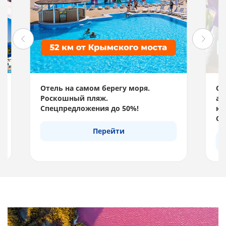
Отель на самом берегу моря.
Отд
Роскошный пляж.
акв
Спецпредложения до 50%!
км 
Спе
Перейти