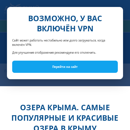
Связаться с нами
ВОЗМОЖНО, У ВАС
ВКЛЮЧЁН VPN
РАСЧЁТ СТОИМОСТИ
Сайт может работать нестабильно или долго загружаться, когда
включён VPN.
ОЗЕРА КРЫМА
Для улучшения отображения рекомендуем его отключить.
Перейти на сайт
Главная
Статьи о Крыме
Озера Крыма
ОЗЕРА КРЫМА. САМЫЕ
ПОПУЛЯРНЫЕ И КРАСИВЫЕ
ОЗЕРА В КРЫМУ