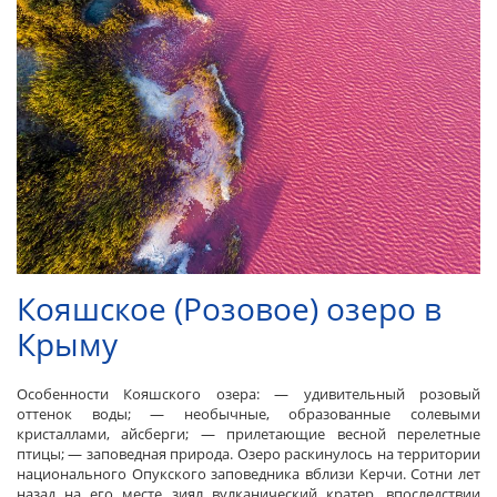
Кояшское (Розовое) озеро в
Крыму
Особенности Кояшского озера: — удивительный розовый
оттенок воды; — необычные, образованные солевыми
кристаллами, айсберги; — прилетающие весной перелетные
птицы; — заповедная природа. Озеро раскинулось на территории
национального Опукского заповедника вблизи Керчи. Сотни лет
назад на его месте зиял вулканический кратер, впоследствии