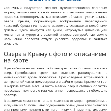
Солнечный полуостров пленяет путешественников ласковым
морем, пышностью южной зелени и сказочным очарованием
природы. Неповторимым магнетизмом обладают удивительные
озера Крыма
, поражающие воображение первозданной
красотой. Среди них немало водоемов, славящихся целебными
грязями. Здесь найдутся как дикие, нетронутые цивилизацией
места, так и курорты с развитой инфраструктурой, где можно
насыщенно провести отпуск, укрепить здоровье и заняться
спортом.
Озера в Крыму с фото и описанием
на карте
В республике насчитывается более трех сотен больших и малых
озер. Преобладают среди них соленые, раскинувшиеся в
низменностях вдоль побережья. Пресноводные встречаются в
центральной части полуострова и в районе гряды Крымских гор.
В жаркие летние месяцы часть мелких озер в степных областях
пересыхает полностью или частично, превращаясь в небольшие
болотца.
В водоемах лиманного типа, отделенных от моря перешейком, в
9 случаях из 10 повышено содержание солей, даже если питаются
они пресными подземными источниками. Знамениты иловыми