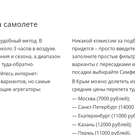
а самолете
 удобный метод. В
Никакой комиссии за под
коло 3 часов в воздухе.
придется – просто введит
ния и сезона, а диапазон
заполните простые фильт
 туда-обратно.
варианты с пересадками ил
посадки выбирайте Симфе
йтесь интернет-
 вариантов, но самые
В Крым можно долететь из
ющие агрегаторы:
средние цены перелета ту
— Москва (7000 рублей);
— Санкт-Петербург (14000 
— Екатеринбург (11000 руб
— Казань (12000 рублей);
— Пермь (11000 рублей).