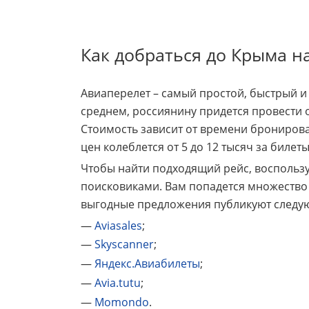
Как добраться до Крыма н
Авиаперелет – самый простой, быстрый и
среднем, россиянину придется провести о
Стоимость зависит от времени бронирова
цен колеблется от 5 до 12 тысяч за билеты
Чтобы найти подходящий рейс, воспользу
поисковиками. Вам попадется множество
выгодные предложения публикуют следу
—
Aviasales
;
—
Skyscanner
;
—
Яндекс.Авиабилеты
;
—
Avia.tutu
;
—
Momondo
.