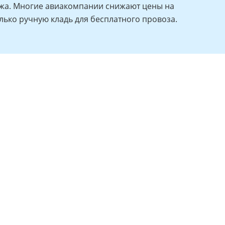
ажа. Многие авиакомпании снижают цены на
лько ручную кладь для бесплатного провоза.