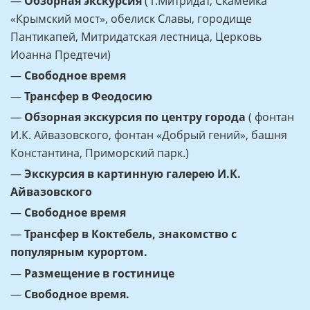
—
Обзорная экскурсия
( г.Митридат, Скамейка
«Крымский мост», обелиск Славы, городище
Пантикапей, Митридатская лестница, Церковь
Иоанна Предтечи)
—
Свободное время
—
Трансфер в Феодосию
—
Обзорная экскурсия по центру города
( фонтан
И.К. Айвазовского, фонтан «Добрый гений», башня
Константина, Приморский парк.)
—
Экскурсия в картинную галерею И.К.
Айвазовского
—
Свободное время
—
Трансфер в Коктебель, знакомство с
популярным курортом.
—
Размещение в гостинице
—
Свободное время.