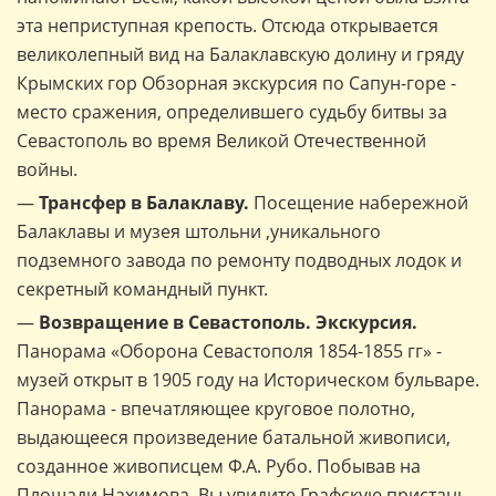
эта неприступная крепость. Отсюда открывается
великолепный вид на Балаклавскую долину и гряду
Крымских гор Обзорная экскурсия по Сапун-горе -
место сражения, определившего судьбу битвы за
Севастополь во время Великой Отечественной
войны.
—
Трансфер в Балаклаву.
Посещение набережной
Балаклавы и музея штольни ,уникального
подземного завода по ремонту подводных лодок и
секретный командный пункт.
—
Возвращение в Севастополь. Экскурсия.
Панорама «Оборона Севастополя 1854-1855 гг» -
музей открыт в 1905 году на Историческом бульваре.
Панорама - впечатляющее круговое полотно,
выдающееся произведение батальной живописи,
созданное живописцем Ф.А. Рубо. Побывав на
Площади Нахимова, Вы увидите Графскую пристань,