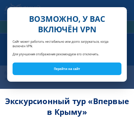
Связаться с нами
ВОЗМОЖНО, У ВАС
ВКЛЮЧЁН VPN
РАСЧЁТ СТОИМОСТИ
Сайт может работать нестабильно или долго загружаться, когда
включён VPN.
«ВПЕРВЫЕ В КРЫМУ»
Для улучшения отображения рекомендуем его отключить.
Перейти на сайт
Главная
Экскурсии по Крыму из курортной сети, цены на
экскурсии в Крыму
Экскурсионный тур «Впервые в Крыму»
Экскурсионный тур «Впервые
в Крыму»