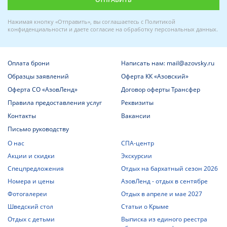
Нажимая кнопку «Отправить», вы соглашаетесь с
Политикой
конфиденциальности
и даете
согласие на обработку персональных данных
.
Оплата брони
Написать нам: mail@azovsky.ru
Образцы заявлений
Оферта КК «Азовский»
Оферта СО «АзовЛенд»
Договор оферты Трансфер
Правила предоставления услуг
Реквизиты
Контакты
Вакансии
Письмо руководству
О нас
СПА-центр
Акции и скидки
Экскурсии
Спецпредложения
Отдых на бархатный сезон 2026
Номера и цены
АзовЛенд - отдых в сентябре
Фотогалереи
Отдых в апреле и мае 2027
Шведский стол
Статьи о Крыме
Отдых с детьми
Выписка из единого реестра