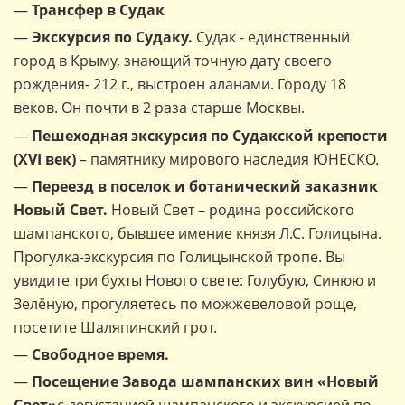
—
Трансфер в Судак
—
Экскурсия по Судаку.
Судак - единственный
город в Крыму, знающий точную дату своего
рождения- 212 г., выстроен аланами. Городу 18
веков. Он почти в 2 раза старше Москвы.
—
Пешеходная экскурсия по Судакской крепости
(XVI век)
– памятнику мирового наследия ЮНЕСКО.
—
Переезд в поселок и ботанический заказник
Новый Свет.
Новый Свет – родина российского
шампанского, бывшее имение князя Л.С. Голицына.
Прогулка-экскурсия по Голицынской тропе. Вы
увидите три бухты Нового свете: Голубую, Синюю и
Зелёную, прогуляетесь по можжевеловой роще,
посетите Шаляпинский грот.
—
Свободное время.
—
Посещение Завода шампанских вин «Новый