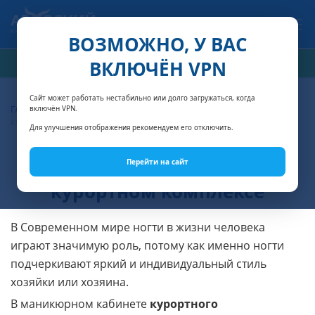
Связаться с нами
ВОЗМОЖНО, У ВАС
ВКЛЮЧЁН VPN
РАСЧЁТ СТОИМОСТИ
Сайт может работать нестабильно или долго загружаться, когда
Главная
Красота и здоровье
Маникюрный кабинет в
включён VPN.
курортном комплексе
Для улучшения отображения рекомендуем его отключить.
Маникюрный кабинет в
Перейти на сайт
курортном комплексе
В Современном мире ногти в жизни человека
играют значимую роль, потому как именно ногти
подчеркивают яркий и индивидуальный стиль
хозяйки или хозяина.
В маникюрном кабинете
курортного