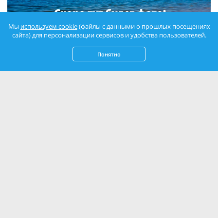
Мы
используем cookie
(файлы с данными о прошлых посещениях
сайта) для персонализации сервисов и удобства пользователей.
Понятно
Заповедный Мыс Мартьян в
Крыму
Мыс Мартьян, спрятанный в зеленой короне Южного берега
Крыма, – это заповедник, где застыла во времени дикая,
нетронутая красота. Это место, где шум прибоя смешивается с
шепотом реликтовых рощ, где воздух напоен ароматами хвои и
трав, а каждый камень дышит историей. Погрузитесь в этот
уникальный уголок полуострова, чтобы открыть для себя мир
удивительной флоры и фауны, почувствовать гармонию с
природой и прикоснуться к тайнам минувших эпох. ...
Подробнее