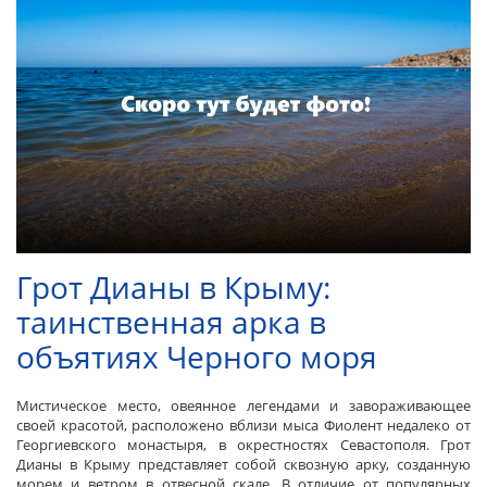
Грот Дианы в Крыму:
таинственная арка в
объятиях Черного моря
Мистическое место, овеянное легендами и завораживающее
своей красотой, расположено вблизи мыса Фиолент недалеко от
Георгиевского монастыря, в окрестностях Севастополя. Грот
Дианы в Крыму представляет собой сквозную арку, созданную
морем и ветром в отвесной скале. В отличие от популярных