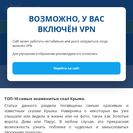
Связаться с нами
ВОЗМОЖНО, У ВАС
ВКЛЮЧЁН VPN
РАСЧЁТ СТОИМОСТИ
Сайт может работать нестабильно или долго загружаться, когда
включён VPN.
СКАЛЫ КРЫМА
Для улучшения отображения рекомендуем его отключить.
Перейти на сайт
Главная
Статьи о Крыме
Скалы Крыма
ТОП-10 самых знаменитых скал Крыма.
Статьи данного раздела посвящены самым красивым и
известным скалам Крыма. Наверняка о некоторых вы уже
слышали или видели в жизни или на фото, таких как Золотые
ворота, Дива или Парус. В любом случае, это прекрасная
возможность узнать поближе о чудесных и замысловатых
творениях природы.