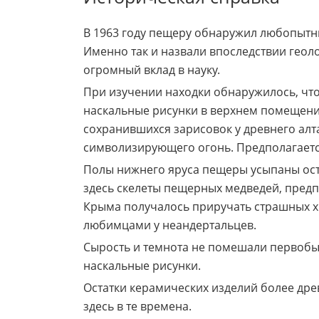
В 1963 году пещеру обнаружил любопытн
Именно так и назвали впоследствии геол
огромный вклад в науку.
При изучении находки обнаружилось, что
наскальные рисунки в верхнем помещении
сохранившихся зарисовок у древнего алт
символизирующего огонь. Предполагается, ч
Полы нижнего яруса пещеры усыпаны ост
здесь скелеты пещерных медведей, пред
Крыма получалось приручать страшных хи
любимцами у неандертальцев.
Сырость и темнота не помешали первобыт
наскальные рисунки.
Остатки керамических изделий более древ
здесь в те времена.