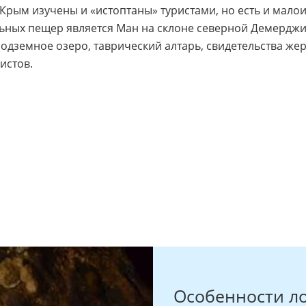
рым изучены и «истоптаны» туристами, но есть и малои
ьных пещер является Ман на склоне северной Демерджи. 
 Подземное озеро, таврический алтарь, свидетельства ж
истов.
Особенности л