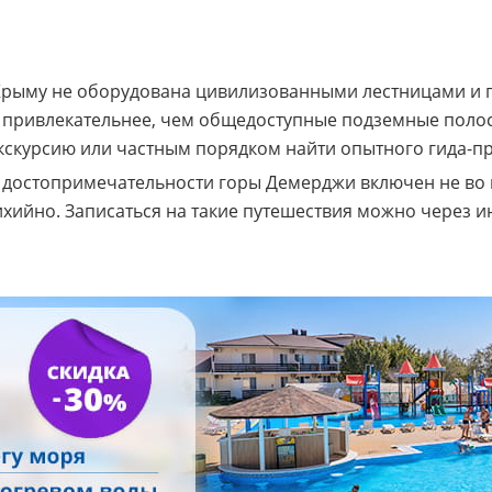
Крыму не оборудована цивилизованными лестницами и 
 привлекательнее, чем общедоступные подземные полос
кскурсию или частным порядком найти опытного гида-п
й достопримечательности горы Демерджи включен не во
хийно. Записаться на такие путешествия можно через и