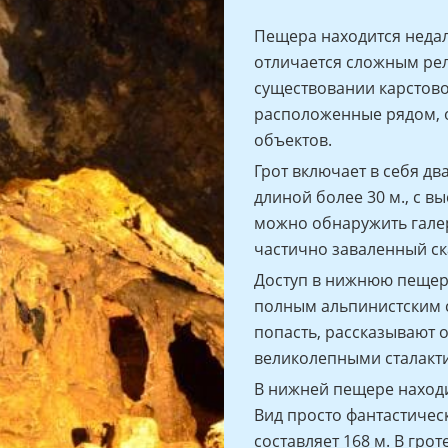
Пещера находится неда
отличается сложным рел
существовании карстово
расположенные рядом, о
объектов.
Грот включает в себя дв
длиной более 30 м., с в
можно обнаружить галер
частично заваленный с
Доступ в нижнюю пещер
полным альпинистским с
попасть, рассказывают 
великолепными сталакти
В нижней пещере наход
Вид просто фантастичес
составляет 168 м. В гро