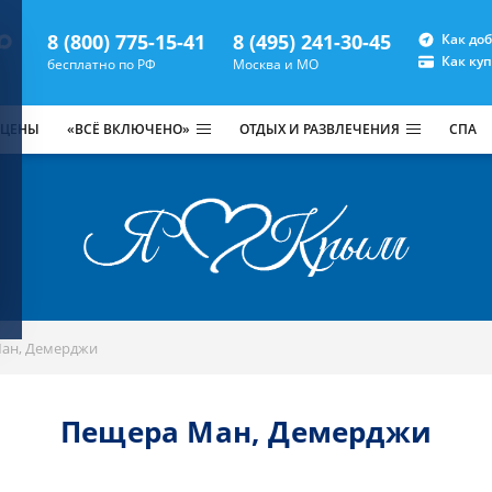
8 (800) 775-15-41
8 (495) 241-30-45
Как до
Как ку
бесплатно по РФ
Москва и МО
 ЦЕНЫ
«ВСЁ ВКЛЮЧЕНО»
ОТДЫХ И РАЗВЛЕЧЕНИЯ
СПА
ан, Демерджи
Пещера Ман, Демерджи