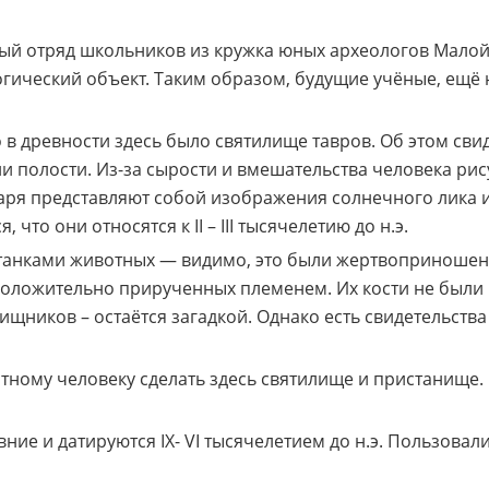
ый отряд школьников из кружка юных археологов Малой
огический объект. Таким образом, будущие учёные, ещё 
 в древности здесь было святилище тавров. Об этом св
 полости. Из-за сырости и вмешательства человека рис
аря представляют собой изображения солнечного лика и
то они относятся к II – III тысячелетию до н.э.
анками животных — видимо, это были жертвоприношени
положительно прирученных племенем. Их кости не были
щников – остаётся загадкой. Однако есть свидетельств
ному человеку сделать здесь святилище и пристанище.
ние и датируются IX- VI тысячелетием до н.э. Пользова