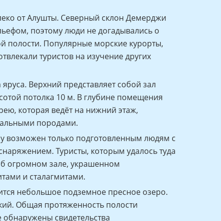
леко от Алушты. Северный склон Демерджи
ьефом, поэтому люди не догадывались о
й полости. Популярные морские курорты,
твлекали туристов на изучение других
а яруса. Верхний представляет собой зал
ысотой потолка 10 м. В глубине помещения
ею, которая ведёт на нижний этаж,
кальными породами.
у возможен только подготовленным людям с
наряжением. Туристы, которым удалось туда
об огромном зале, украшенном
тами и сталагмитами.
ится небольшое подземное пресное озеро.
кий. Общая протяженность полости
те обнаружены свидетельства