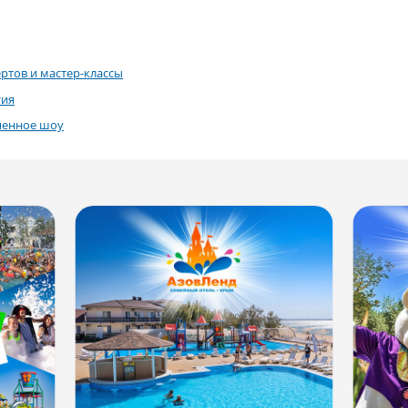
ртов и мастер-классы
тия
пенное шоу