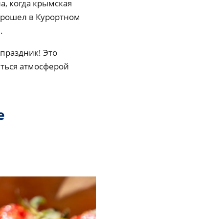
а, когда крымская
 прошел в Курортном
.
 праздник! Это
иться атмосферой
е