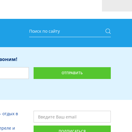
звоним!
- отдых в
преле и