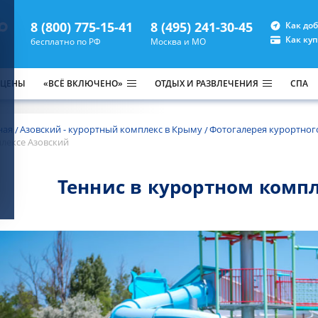
8 (800) 775-15-41
8 (495) 241-30-45
Как до
Как ку
бесплатно по РФ
Москва и МО
 ЦЕНЫ
«ВСЁ ВКЛЮЧЕНО»
ОТДЫХ И РАЗВЛЕЧЕНИЯ
СПА
ная
Азовский - курортный комплекс в Крыму
Фотогалерея курортног
лексе Азовский
Теннис в курортном комп