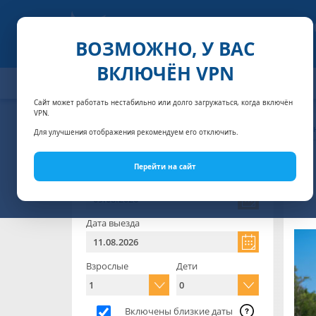
ВОЗМОЖНО, У ВАС
ВКЛЮЧЁН VPN
ОТЕЛИ
СПЕЦПРЕДЛОЖЕНИЯ
АКЦИИ
НОМЕРА И
Сайт может работать нестабильно или долго загружаться, когда включён
РАСЧЕТ ЦЕНЫ
VPN.
Глав
Для улучшения отображения рекомендуем его отключить.
Отель
комп
Перейти на сайт
Дата заезда
Дата выезда
Взрослые
Дети
Включены близкие даты