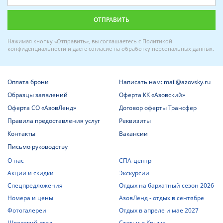
Нажимая кнопку «Отправить», вы соглашаетесь с
Политикой
конфиденциальности
и даете
согласие на обработку персональных данных
.
Оплата брони
Написать нам: mail@azovsky.ru
Образцы заявлений
Оферта КК «Азовский»
Оферта СО «АзовЛенд»
Договор оферты Трансфер
Правила предоставления услуг
Реквизиты
Контакты
Вакансии
Письмо руководству
О нас
СПА-центр
Акции и скидки
Экскурсии
Спецпредложения
Отдых на бархатный сезон 2026
Номера и цены
АзовЛенд - отдых в сентябре
Фотогалереи
Отдых в апреле и мае 2027
Шведский стол
Статьи о Крыме