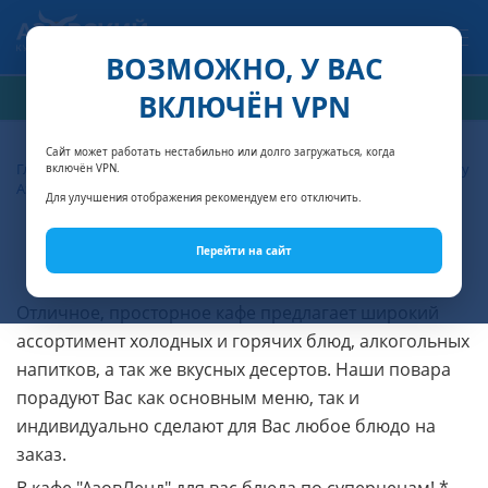
Связаться с нами
ВОЗМОЖНО, У ВАС
ВКЛЮЧЁН VPN
РАСЧЁТ СТОИМОСТИ
Сайт может работать нестабильно или долго загружаться, когда
Главная
АзовЛенд - отель для семейного отдыха на самом берегу
включён VPN.
Азовского моря
Кафе
Для улучшения отображения рекомендуем его отключить.
Кафе
Перейти на сайт
Отличное, просторное кафе предлагает широкий
ассортимент холодных и горячих блюд, алкогольных
напитков, а так же вкусных десертов. Наши повара
порадуют Вас как основным меню, так и
индивидуально сделают для Вас любое блюдо на
заказ.