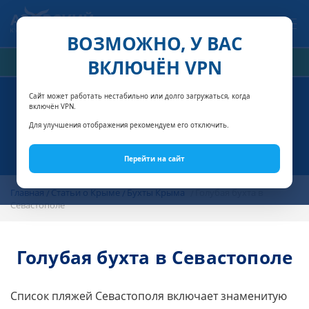
Связаться с нами
ВОЗМОЖНО, У ВАС
ВКЛЮЧЁН VPN
РАСЧЁТ СТОИМОСТИ
Сайт может работать нестабильно или долго загружаться, когда
включён VPN.
Для улучшения отображения рекомендуем его отключить.
Перейти на сайт
Главная
Статьи о Крыме
Бухты Крыма
Голубая бухта в
Севастополе
Голубая бухта в Севастополе
Список пляжей Севастополя включает знаменитую